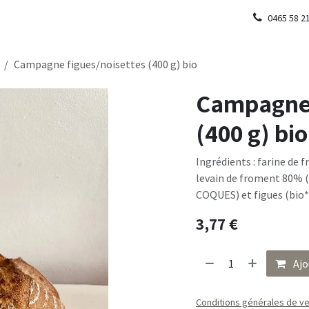
0465 58 2
Campagne figues/noisettes (400 g) bio
Campagne 
(400 g) bio
Ingrédients : farine de
levain de froment 80% (
COQUES) et figues (bio*
3,77
€
Ajo
Conditions générales de v