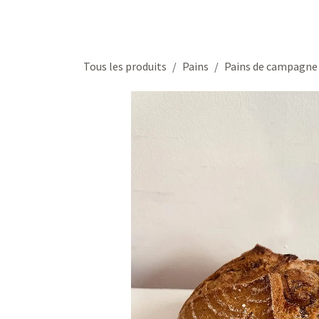
Se rendre au contenu
Accueil
Boutique
Portail client
Tous les produits
Pains
Pains de campagne