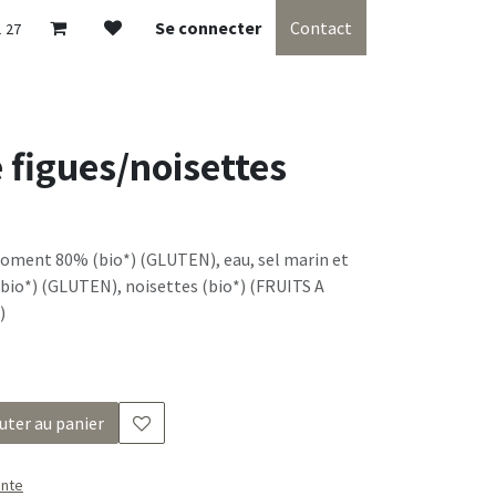
Se connecter
Contact
1 27
figues/noisettes
 froment 80% (bio*) (GLUTEN), eau, sel marin et
bio*) (GLUTEN), noisettes (bio*) (FRUITS A
)
uter au panier
ente