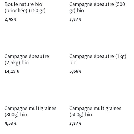
Boule nature bio
Campagne épeautre (500
(briochée) (150 gr)
gr) bio
2,45
€
3,87
€
Campagne épeautre
Campagne épeautre (1kg)
(2,5kg) bio
bio
14,15
€
5,66
€
Campagne multigraines
Campagne multigraines
(800g) bio
(500g) bio
4,53
€
3,87
€