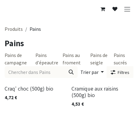
Se rendre au contenu
Produits
Pains
Pains
Pains de
Pains
Pains au
Pains de
Pains
campagne
d'épeautre
froment
seigle
sucrés
Trier par
Filtres
Craq' choc (500g) bio
Cramique aux raisins
(500g) bio
4,72
€
4,53
€