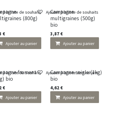
mpagne
Campagne
r à la liste de souhaits
Ajouter à la liste de souhaits
tigraines (800g)
multigraines (500g)
o
bio
3
€
3,87
€
Ajouter au panier
Ajouter au panier
mpagne froment
Campagne seigle (1kg)
r à la liste de souhaits
Ajouter à la liste de souhaits
g) bio
bio
2
€
4,62
€
Ajouter au panier
Ajouter au panier