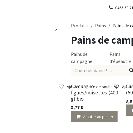
0465 58 2
Produits
Pains
Pains de
Pains de ca
Pains de
Pains
campagne
d'épeautre
Campagne
Ca
Ajouter à la liste de souhaits
Ajoute
figues/noisettes (400
(50
g) bio
3,8
3,77
€
Ajouter au panier