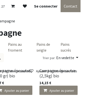
Se connecter
Contact
1 27
 campagne
mpagne
Pains au
Pains de
Pains
froment
seigle
sucrés
En vedette
Trier par:
mpagne épeautre
Campagne épeautre
r à la liste de souhaits
Ajouter à la liste de souhaits
0 gr) bio
(2,5kg) bio
7
€
14,15
€
Ajouter au panier
Ajouter au panier