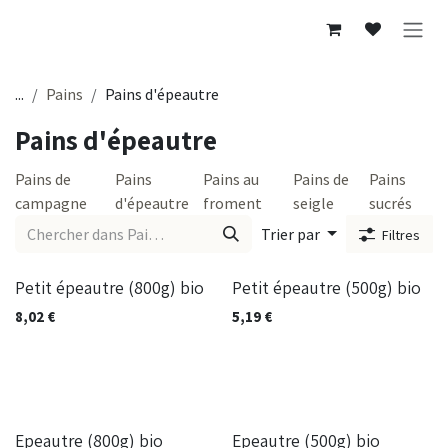
Se rendre au contenu
...
Pains
Pains d'épeautre
Pains d'épeautre
Pains de
Pains
Pains au
Pains de
Pains
campagne
d'épeautre
froment
seigle
sucrés
Trier par
Filtres
Petit épeautre (800g) bio
Petit épeautre (500g) bio
8,02
€
5,19
€
Epeautre (800g) bio
Epeautre (500g) bio