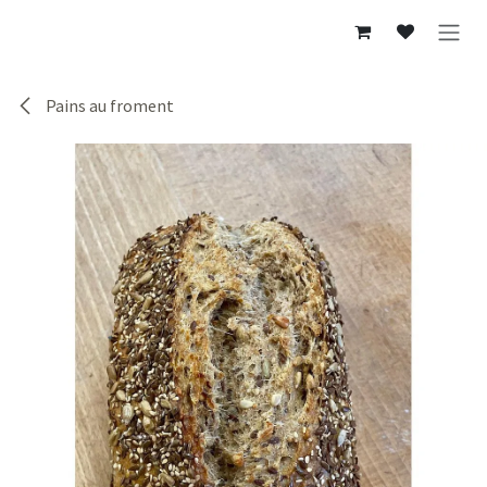
Se rendre au contenu
Pains au froment