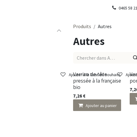
0465 58 2
Produits
Autres
Autres
Verrine de tête
Ver
Ajouter à la liste de souhaits
Ajoute
pressée à la française
por
bio
7,2
7,26
€
Ajouter au panier