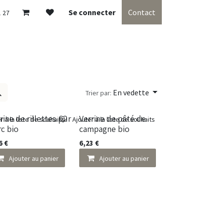
Se connecter
Contact
1 27
En vedette
Trier par:
rine de rillettes pur
Verrine de pâté de
r à la liste de souhaits
Ajouter à la liste de souhaits
c bio
campagne bio
6
€
6,23
€
Ajouter au panier
Ajouter au panier